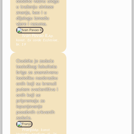
osobito važnu ulogu
u traženju sinteze
znanja, kao i u
dijalogu između
vjere i razuma.
Ivan Pavao II.
Ap.
konst. Ex corde Ecclesiae,
br. 19
Osobita je zadaća
teološkog fakulteta
briga za znanstvenu
teološku naobrazbu
onih koji su krenuli
putem svećeništva i
onih koji se
pripremaju za
ispunjavanje
posebnih crkvenih
zadaća.
Franjo
Ap. konst.
Veritatis gaudium, čl. 76,