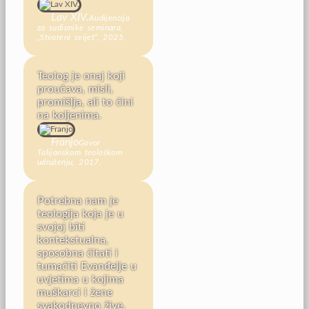
Lav XIV.
Audijencija
za sudionike seminara,
„Stvoreni svijet“, 2025.
Teolog je onaj koji
proučava, misli,
promišlja, ali to čini
na koljenima.
Franjo
Govor
Talijanskom teološkom
udruženju, 2017.
Potrebna nam je
teologija koja je u
svojoj bîti
kontekstualna,
sposobna čitati i
tumačiti Evanđelje u
uvjetima u kojima
muškarci i žene
svakodnevno žive.