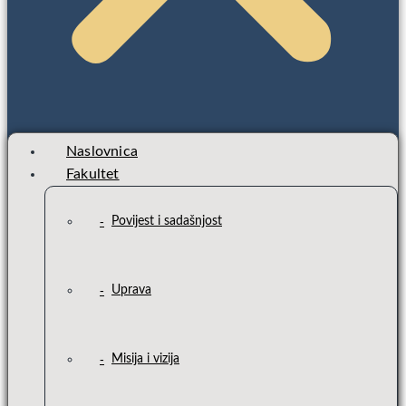
Naslovnica
Fakultet
Povijest i sadašnjost
Uprava
Misija i vizija