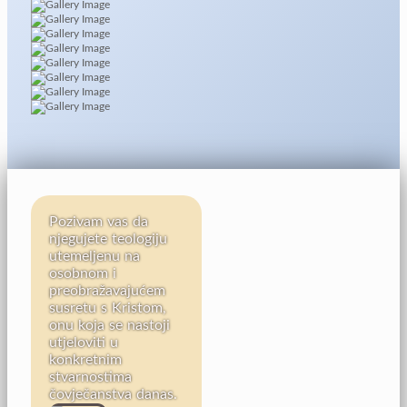
Pozivam vas da
njegujete teologiju
utemeljenu na
osobnom i
preobražavajućem
susretu s Kristom,
onu koja se nastoji
utjeloviti u
konkretnim
stvarnostima
čovječanstva danas.