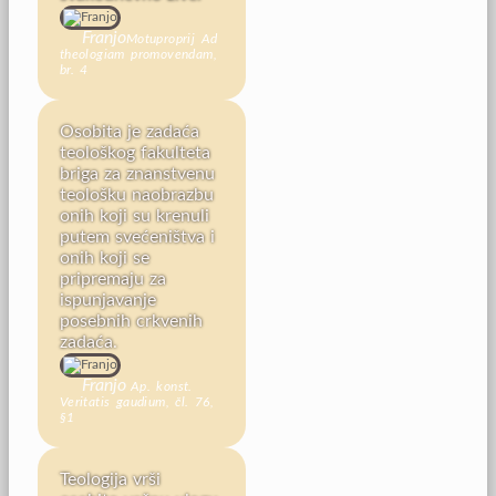
Franjo
Motuproprij Ad
theologiam promovendam,
br. 4
Osobita je zadaća
teološkog fakulteta
briga za znanstvenu
teološku naobrazbu
onih koji su krenuli
putem svećeništva i
onih koji se
pripremaju za
ispunjavanje
posebnih crkvenih
zadaća.
Franjo
Ap. konst.
Veritatis gaudium, čl. 76,
§1
Teologija vrši