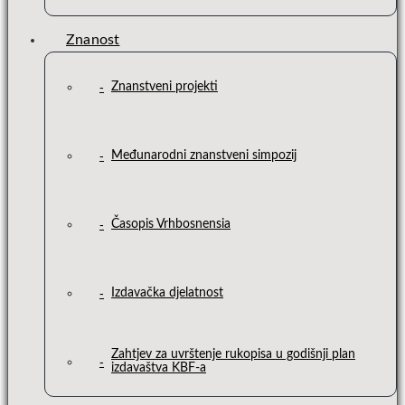
Znanost
Znanstveni projekti
Međunarodni znanstveni simpozij
Časopis Vrhbosnensia
Izdavačka djelatnost
Zahtjev za uvrštenje rukopisa u godišnji plan
izdavaštva KBF-a