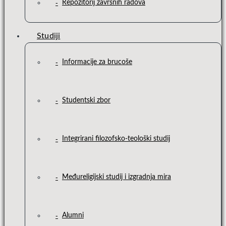
Repozitorij završnih radova
Studiji
Informacije za brucoše
Studentski zbor
Integrirani filozofsko-teološki studij
Međureligijski studij i izgradnja mira
Alumni