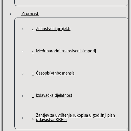
Znanost
Znanstveni projekti
Međunarodni znanstveni simpozij
Časopis Vrhbosnensia
Izdavačka djelatnost
Zahtjev za uvrštenje rukopisa u godišnji plan
izdavaštva KBF-a