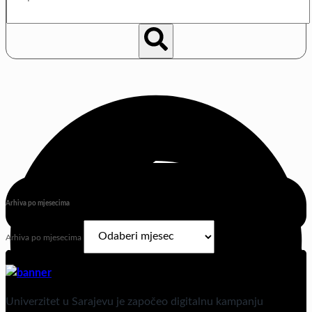
Arhiva po mjesecima
Arhiva po mjesecima
Univerzitet u Sarajevu je započeo digitalnu kampanju