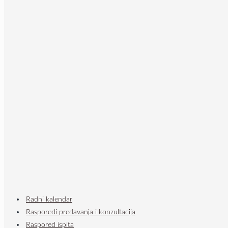
Radni kalendar
Rasporedi predavanja i konzultacija
Raspored ispita