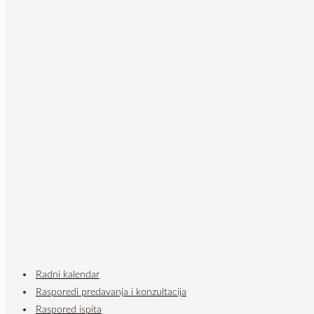
Radni kalendar
Rasporedi predavanja i konzultacija
Raspored ispita