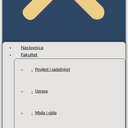
Naslovnica
Fakultet
Povijest i sadašnjost
Uprava
Misija i vizija