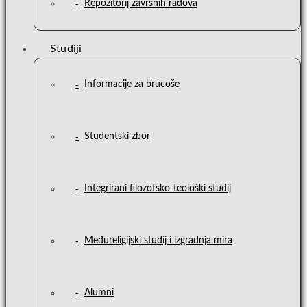
Repozitorij završnih radova
Studiji
Informacije za brucoše
Studentski zbor
Integrirani filozofsko-teološki studij
Međureligijski studij i izgradnja mira
Alumni