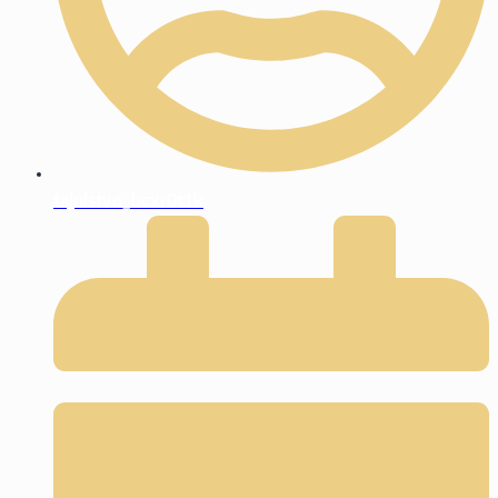
tajnistvo_bcxr0t1k