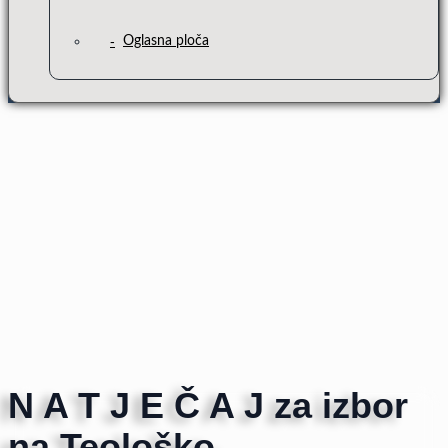
Oglasna ploča
N A T J E Č A J za izbor
na Teološko-