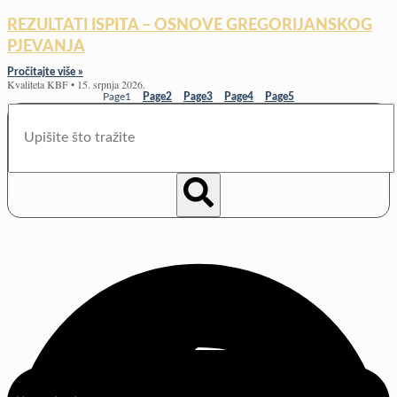
REZULTATI ISPITA – OSNOVE GREGORIJANSKOG
PJEVANJA
Pročitajte više »
Kvaliteta KBF
15. srpnja 2026.
Page
1
Page
2
Page
3
Page
4
Page
5
Search