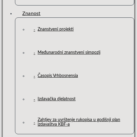
Znanost
Znanstveni projekti
Međunarodni znanstveni simpozij
Časopis Vrhbosnensia
Izdavačka djelatnost
Zahtjev za uvrštenje rukopisa u godišnji plan
izdavaštva KBF-a