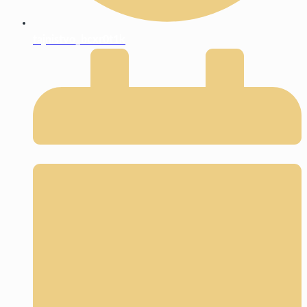
tajnistvo_bcxr0t1k