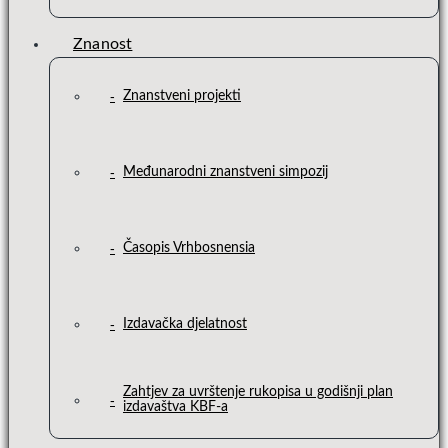
Znanost
Znanstveni projekti
Međunarodni znanstveni simpozij
Časopis Vrhbosnensia
Izdavačka djelatnost
Zahtjev za uvrštenje rukopisa u godišnji plan
izdavaštva KBF-a