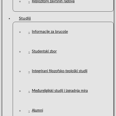
Repozitorij završnih radova
Studiji
Informacije za brucoše
Studentski zbor
Integrirani filozofsko-teološki studij
Međureligijski studij i izgradnja mira
Alumni