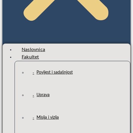
Naslovnica
Fakultet
Povijest i sadašnjost
Uprava
Misija i vizija