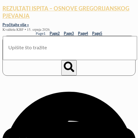
REZULTATI ISPITA – OSNOVE GREGORIJANSKOG
PJEVANJA
Pročitajte više »
Kvaliteta KBF
15. srpnja 2026.
Page
1
Page
2
Page
3
Page
4
Page
5
Search