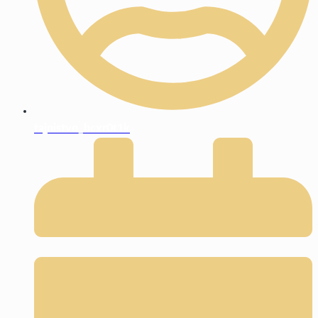
tajnistvo_bcxr0t1k