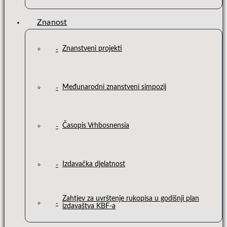
Znanost
Znanstveni projekti
Međunarodni znanstveni simpozij
Časopis Vrhbosnensia
Izdavačka djelatnost
Zahtjev za uvrštenje rukopisa u godišnji plan
izdavaštva KBF-a