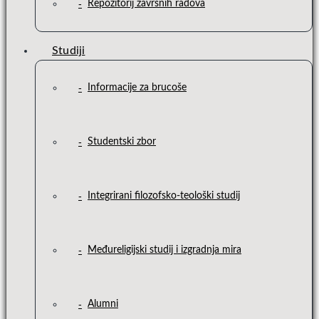
Repozitorij završnih radova
Studiji
Informacije za brucoše
Studentski zbor
Integrirani filozofsko-teološki studij
Međureligijski studij i izgradnja mira
Alumni