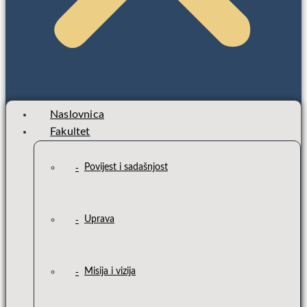
Naslovnica
Fakultet
Povijest i sadašnjost
Uprava
Misija i vizija