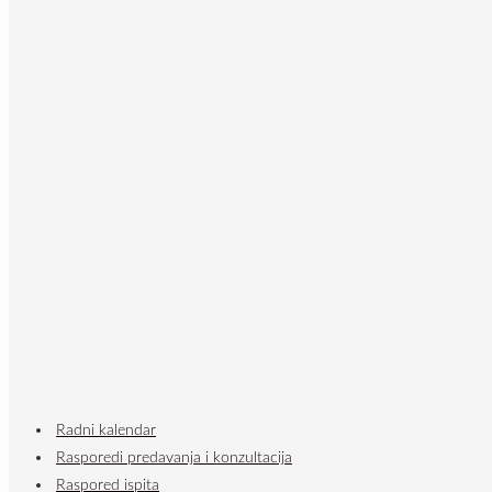
Radni kalendar
Rasporedi predavanja i konzultacija
Raspored ispita